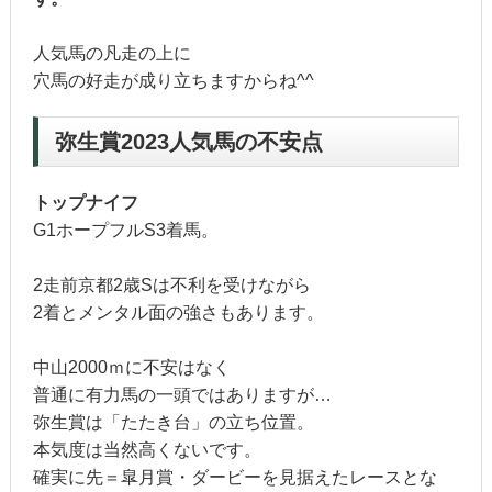
人気馬の凡走の上に
穴馬の好走が成り立ちますからね^^
弥生賞2023人気馬の不安点
トップナイフ
G1ホープフルS3着馬。
2走前京都2歳Sは不利を受けながら
2着とメンタル面の強さもあります。
中山2000ｍに不安はなく
普通に有力馬の一頭ではありますが…
弥生賞は「たたき台」の立ち位置。
本気度は当然高くないです。
確実に先＝皐月賞・ダービーを見据えたレースとな