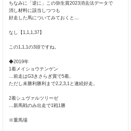
ちなみに「逆に」この弥生賞2023消去法データで
消し材料に該当しつつも
好走した馬についてみておくと…
なし【1,1,1,37】
この1,1,1の3頭ですね。
◆2019年
1着メイショウテンゲン
…前走はG3きさらぎ賞で5着。
ただし未勝利勝利まで2,2,3,1と連続好走。
2着シュヴァルツリーゼ
…新馬戦のみ出走で1戦1勝
※重馬場