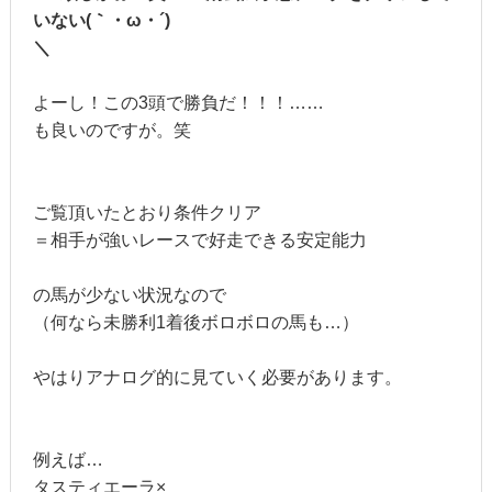
いない(｀・ω・´)
＼
よーし！この3頭で勝負だ！！！……
も良いのですが。笑
ご覧頂いたとおり条件クリア
＝相手が強いレースで好走できる安定能力
の馬が少ない状況なので
（何なら未勝利1着後ボロボロの馬も…）
やはりアナログ的に見ていく必要があります。
例えば…
タスティエーラ×