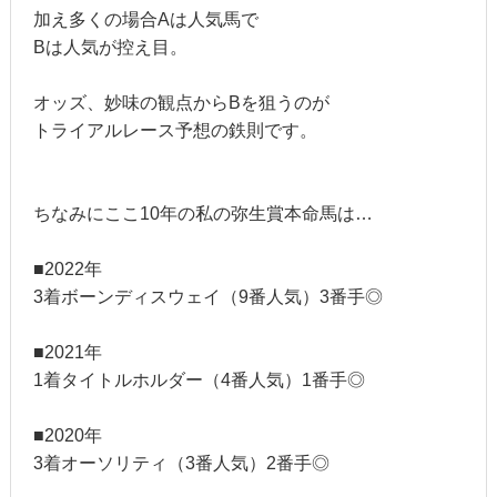
加え多くの場合Aは人気馬で
Bは人気が控え目。
オッズ、妙味の観点からBを狙うのが
トライアルレース予想の鉄則です。
ちなみにここ10年の私の弥生賞本命馬は…
■2022年
3着ボーンディスウェイ（9番人気）3番手◎
■2021年
1着タイトルホルダー（4番人気）1番手◎
■2020年
3着オーソリティ（3番人気）2番手◎