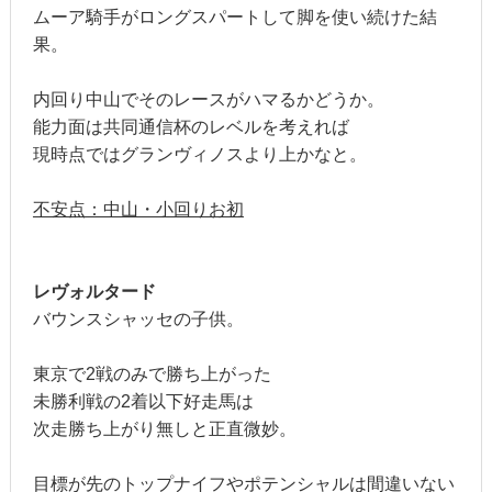
ムーア騎手がロングスパートして脚を使い続けた結
果。
内回り中山でそのレースがハマるかどうか。
能力面は共同通信杯のレベルを考えれば
現時点ではグランヴィノスより上かなと。
不安点：中山・小回りお初
レヴォルタード
バウンスシャッセの子供。
東京で2戦のみで勝ち上がった
未勝利戦の2着以下好走馬は
次走勝ち上がり無しと正直微妙。
目標が先のトップナイフやポテンシャルは間違いない