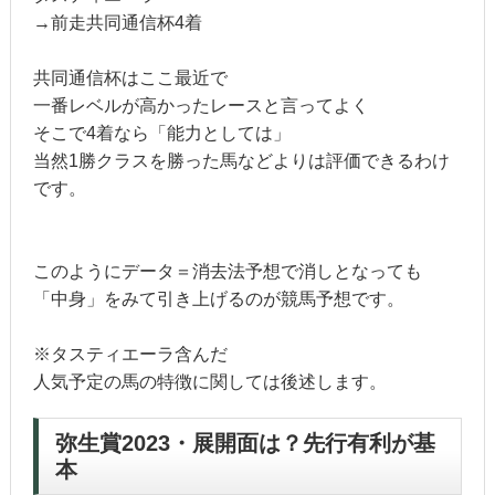
→前走共同通信杯4着
共同通信杯はここ最近で
一番レベルが高かったレースと言ってよく
そこで4着なら「能力としては」
当然1勝クラスを勝った馬などよりは評価できるわけ
です。
このようにデータ＝消去法予想で消しとなっても
「中身」をみて引き上げるのが競馬予想です。
※タスティエーラ含んだ
人気予定の馬の特徴に関しては後述します。
弥生賞2023・展開面は？先行有利が基
本