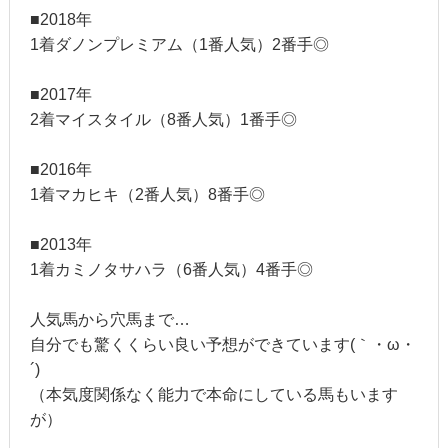
■2018年
1着ダノンプレミアム（1番人気）2番手◎
■2017年
2着マイスタイル（8番人気）1番手◎
■2016年
1着マカヒキ（2番人気）8番手◎
■2013年
1着カミノタサハラ（6番人気）4番手◎
人気馬から穴馬まで…
自分でも驚くくらい良い予想ができています(｀・ω・
´)
（本気度関係なく能力で本命にしている馬もいます
が）