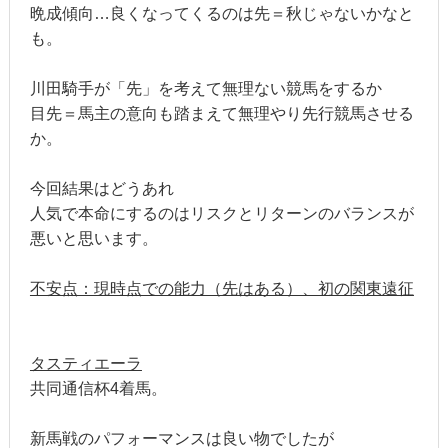
晩成傾向…良くなってくるのは先＝秋じゃないかなと
も。
川田騎手が「先」を考えて無理ない競馬をするか
目先＝馬主の意向も踏まえて無理やり先行競馬させる
か。
今回結果はどうあれ
人気で本命にするのはリスクとリターンのバランスが
悪いと思います。
不安点：現時点での能力（先はある）、初の関東遠征
タスティエーラ
共同通信杯4着馬。
新馬戦のパフォーマンスは良い物でしたが