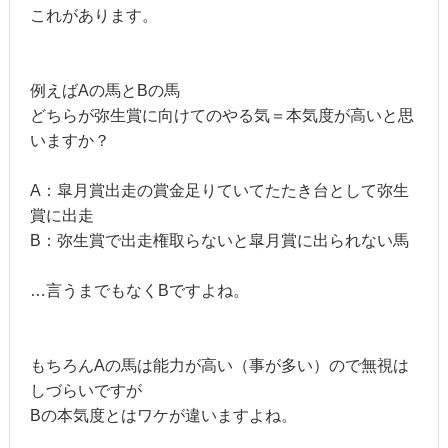
これがあります。
例えばAの馬とBの馬
どちらが弥生賞に向けてのやる気＝本気度が高いと思
いますか？
A：皐月賞出走の賞金足りていてたたき台として弥生
賞に出走
B：弥生賞で出走権取らないと皐月賞に出られない馬
…言うまでもなくBですよね。
もちろんAの馬は能力が高い（事が多い）ので無視は
しづらいですが
Bの本気度とはワケが違いますよね。