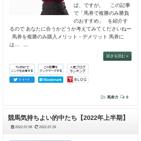
ば、ですが。 この記事
で「馬券で複勝のみ勝負
のおすすめ」 を紹介す
るので あなたに合うかどうか考えてみてくださいねー
馬券を複勝のみ購入メリット・デメリット 馬券に
は… …
続きを読む »
馬券力
0
競馬気持ちよい的中たち【2022年上半期】
2022.07.08
2022.07.29