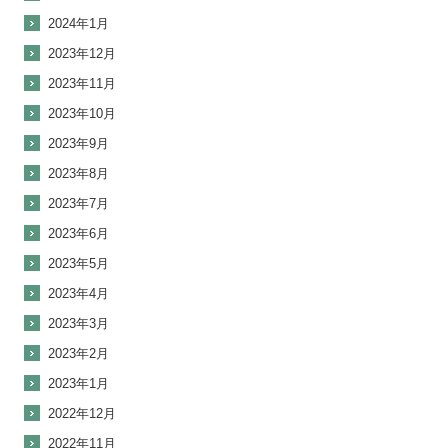
2024年1月
2023年12月
2023年11月
2023年10月
2023年9月
2023年8月
2023年7月
2023年6月
2023年5月
2023年4月
2023年3月
2023年2月
2023年1月
2022年12月
2022年11月