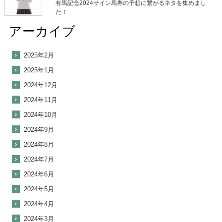
有馬記念2024サイン馬券の予想に繋がるネタを集めまし
た！
アーカイブ
2025年2月
2025年1月
2024年12月
2024年11月
2024年10月
2024年9月
2024年8月
2024年7月
2024年6月
2024年5月
2024年4月
2024年3月