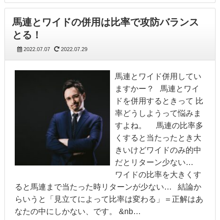
馬連とワイドの併用は比率で攻防バランス
とる！
2022.07.07
2022.07.29
馬連とワイド併用してい
ますかー？ 馬連とワイ
ドを併用するときって 比
率どうしようって悩みま
すよね。 馬連の比率多
くすると当たったとき大
きいけどワイドのみ的中
だとリターン少ない…
ワイドの比率を大きくす
ると馬連まで当たった時リターンが少ない… 結論か
らいうと「見立てによって比率は変わる」＝正解はあ
なたの中にしかない、です。 &nb…