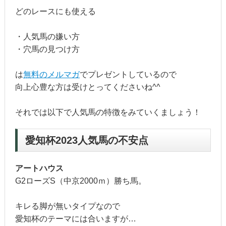
どのレースにも使える
・人気馬の嫌い方
・穴馬の見つけ方
は
無料のメルマガ
でプレゼントしているので
向上心豊な方は受けとってくださいね^^
それでは以下で人気馬の特徴をみていくましょう！
愛知杯2023人気馬の不安点
アートハウス
G2ローズS（中京2000ｍ）勝ち馬。
キレる脚が無いタイプなので
愛知杯のテーマには合いますが…