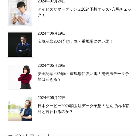
2024年07月24日
アイビスサマーダッシュ2024予想オッズ×穴馬チェッ
ク！
2024年06月19日
宝塚記念2024予想：雨・重馬場に強い馬！
2024年05月29日
安田記念2024雨・重馬場に強い馬＊消去法データ予
想は活きる？
2024年05月22日
日本ダービー2024消去法データ予想＊なんで内枠有
利と言われるのか？