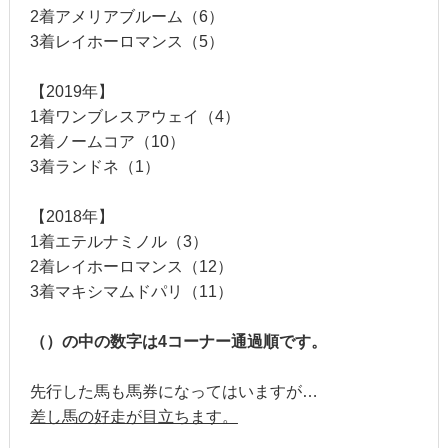
2着アメリアブルーム（6）
3着レイホーロマンス（5）
【2019年】
1着ワンブレスアウェイ（4）
2着ノームコア（10）
3着ランドネ（1）
【2018年】
1着エテルナミノル（3）
2着レイホーロマンス（12）
3着マキシマムドパリ（11）
（）の中の数字は4コーナー通過順です。
先行した馬も馬券になってはいますが…
差し馬の好走が目立ちます。