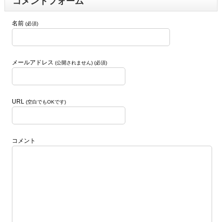
コメントフォーム
名前
(必須)
メールアドレス
(公開されません) (必須)
URL
(空白でもOKです)
コメント