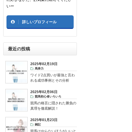
いー
詳しいプロフィール
最近の投稿
2025年02月19日
馬券力
ワイド2点買いが最強と言わ
れる成功事例とその分析
2025年02月06日
競馬初心者いろいろ
競馬の格言に隠された勝負の
真理を徹底解説！
2025年01月23日
雑記
競馬はやらないほうがいいと