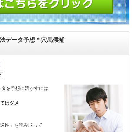
去法データ予想＊穴馬候補
ータを予想に活かすには
てはダメ
適性」を読み取って