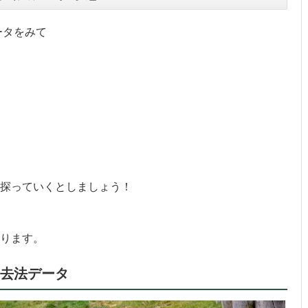
ータをみて
探っていくとしましょう！
ります。
消去法データ