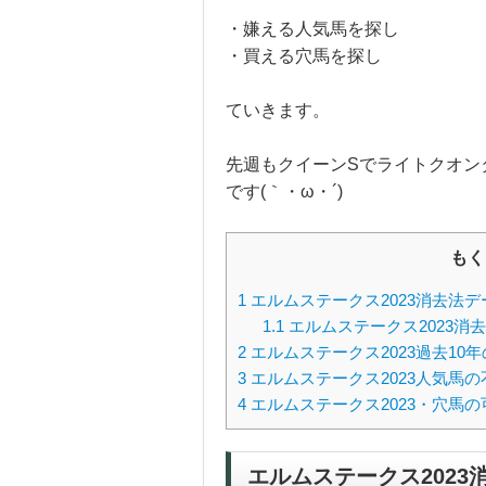
・嫌える人気馬を探し
・買える穴馬を探し
ていきます。
先週もクイーンSでライトクオン
です(｀・ω・´)
もく
1
エルムステークス2023消去法
1.1
エルムステークス2023消
2
エルムステークス2023過去10
3
エルムステークス2023人気馬の
4
エルムステークス2023・穴馬の
エルムステークス202