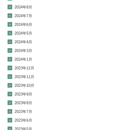
2024年8月
2024年7月
2024年6月
2024年5月
2024年4月
2024年3月
2024年1月
2023年12月
2023年11月
2023年10月
2023年9月
2023年8月
2023年7月
2023年6月
2023年5月