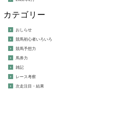
カテゴリー
おしらせ
競馬初心者いろいろ
競馬予想力
馬券力
雑記
レース考察
次走注目・結果