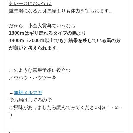
芝レースにおいては
重馬場になると良馬場よりも体力を削られます。
だから…小倉大賞典でいうなら
1800ｍはギリ走れるタイプの馬より
1800ｍ（2000ｍ以上でも）結果を残している馬の方
が良いと考えられます。
このような競馬予想に役立つ
ノウハウ・ハウツーを
→
無料メルマガ
でお届けしてるので
ご興味がありましたら読んでみてくださいね(｀・ω・
´)