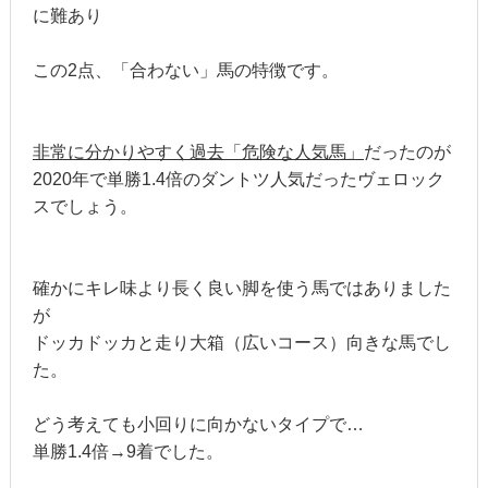
に難あり
この2点、「合わない」馬の特徴です。
非常に分かりやすく過去「危険な人気馬」
だったのが
2020年で単勝1.4倍のダントツ人気だったヴェロック
スでしょう。
確かにキレ味より長く良い脚を使う馬ではありました
が
ドッカドッカと走り大箱（広いコース）向きな馬でし
た。
どう考えても小回りに向かないタイプで…
単勝1.4倍→9着でした。