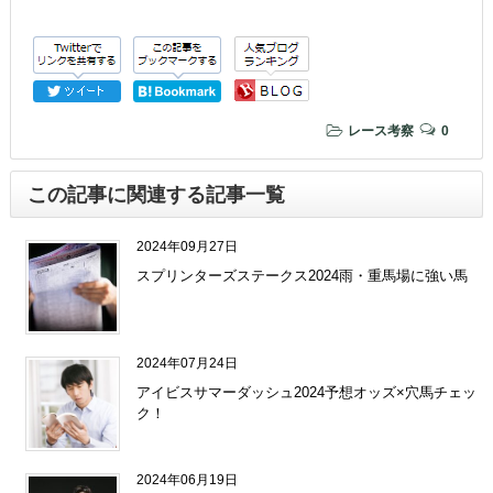
レース考察
0
この記事に関連する記事一覧
2024年09月27日
スプリンターズステークス2024雨・重馬場に強い馬
2024年07月24日
アイビスサマーダッシュ2024予想オッズ×穴馬チェッ
ク！
2024年06月19日