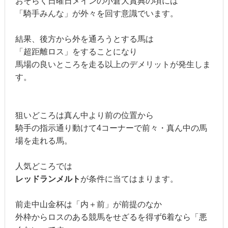
おそらく日曜日メインの小倉大賞典の頃には
「騎手みんな」が外々を回す意識でいます。
結果、後方から外を通ろうとする馬は
「超距離ロス」をすることになり
馬場の良いところを走る以上のデメリットが発生しま
す。
狙いどころは真ん中より前の位置から
騎手の指示通り動けて4コーナーで前々・真ん中の馬
場を走れる馬。
人気どころでは
レッドランメルト
が条件に当てはまります。
前走中山金杯は「内＋前」が前提のなか
外枠からロスのある競馬をせざるを得ず6着なら「悪