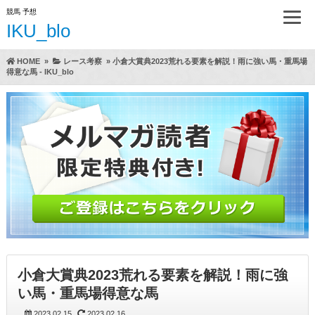
競馬 予想
IKU_blo
HOME
»
レース考察
»
小倉大賞典2023荒れる要素を解説！雨に強い馬・重馬場
得意な馬 - IKU_blo
小倉大賞典2023荒れる要素を解説！雨に強
い馬・重馬場得意な馬
2023.02.15
2023.02.16