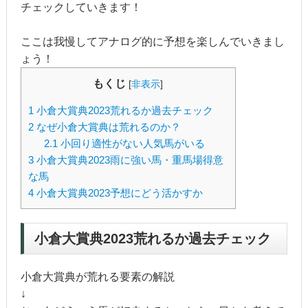
チェックしていきます！
ここは我慢してアナログ的に予想を楽しんでいきまし
ょう！
もくじ
[
非表示
]
1
小倉大賞典2023荒れるか過去チェック
2
なぜ小倉大賞典は荒れるのか？
2.1
小回り適性がない人気馬がいる
3
小倉大賞典2023雨に強い馬・重馬場得意
な馬
4
小倉大賞典2023予想にどう活かすか
小倉大賞典2023荒れるか過去チェック
小倉大賞典が荒れる要素の解説
↓