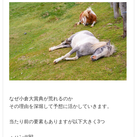
なぜ小倉大賞典が荒れるのか
その理由を深堀して予想に活かしていきます。
当たり前の要素もありますが以下大きく3つ
・ハンデ戦