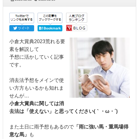
小倉大賞典2023荒れる要
素を解説して
予想に活かしていく記事
です。
消去法予想をメインで使
い方方もいるかも知れま
せんが…
小倉大賞典に関しては消
去法は「使えない」と思ってください(｀・ω・´)
また土日に雨予想もあるので
「雨に強い馬・重馬場得
意な馬」
も