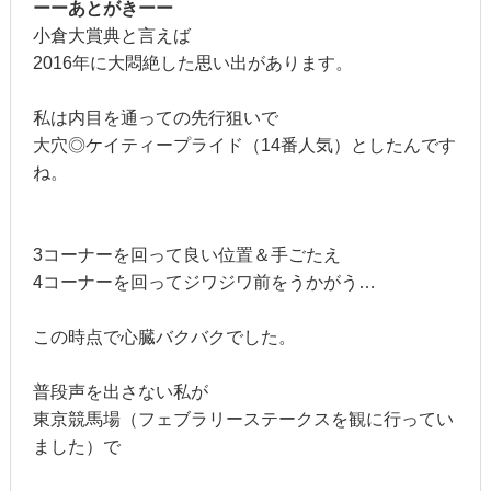
ーーあとがきーー
小倉大賞典と言えば
2016年に大悶絶した思い出があります。
私は内目を通っての先行狙いで
大穴◎ケイティープライド（14番人気）としたんです
ね。
3コーナーを回って良い位置＆手ごたえ
4コーナーを回ってジワジワ前をうかがう…
この時点で心臓バクバクでした。
普段声を出さない私が
東京競馬場（フェブラリーステークスを観に行ってい
ました）で