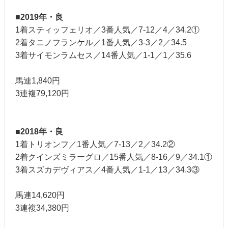
■2019年・良
1着スティッフェリオ／3番人気／7-12／4／34.2①
2着タニノフランケル／1番人気／3-3／2／34.5
3着サイモンラムセス／14番人気／1-1／1／35.6
馬連1,840円
3連複79,120円
■2018年・良
1着トリオンフ／1番人気／7-13／2／34.2②
2着クインズミラーグロ／15番人気／8-16／9／34.1①
3着スズカデヴィアス／4番人気／1-1／13／34.3③
馬連14,620円
3連複34,380円