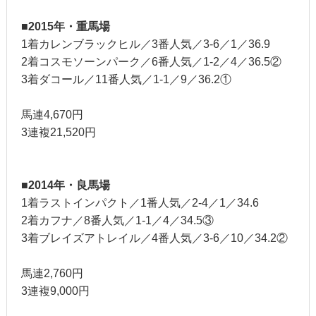
■2015年・重馬場
1着カレンブラックヒル／3番人気／3-6／1／36.9
2着コスモソーンパーク／6番人気／1-2／4／36.5②
3着ダコール／11番人気／1-1／9／36.2①
馬連4,670円
3連複21,520円
■2014年・良馬場
1着ラストインパクト／1番人気／2-4／1／34.6
2着カフナ／8番人気／1-1／4／34.5③
3着ブレイズアトレイル／4番人気／3-6／10／34.2②
馬連2,760円
3連複9,000円