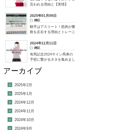
言われる理由と【実情】
2025年01月09日
雑記
騎手はアスリート！筋肉が勝
敗を左右する理由とトレーニ
ング法
2024年12月11日
雑記
有馬記念2024サイン馬券の
予想に繋がるネタを集めまし
た！
アーカイブ
2025年2月
2025年1月
2024年12月
2024年11月
2024年10月
2024年9月