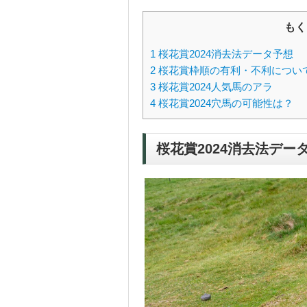
もく
1
桜花賞2024消去法データ予想
2
桜花賞枠順の有利・不利につい
3
桜花賞2024人気馬のアラ
4
桜花賞2024穴馬の可能性は？
桜花賞2024消去法デー