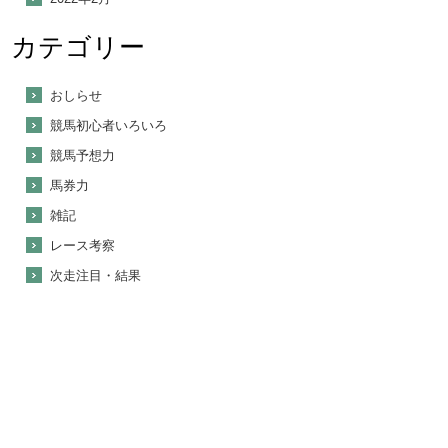
カテゴリー
おしらせ
競馬初心者いろいろ
競馬予想力
馬券力
雑記
レース考察
次走注目・結果