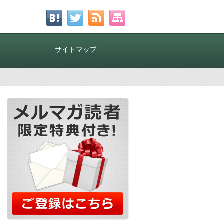
サイトマップ