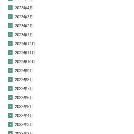
2023年4月
2023年3月
2023年2月
2023年1月
2022年12月
2022年11月
2022年10月
2022年9月
2022年8月
2022年7月
2022年6月
2022年5月
2022年4月
2022年3月
2022年2月