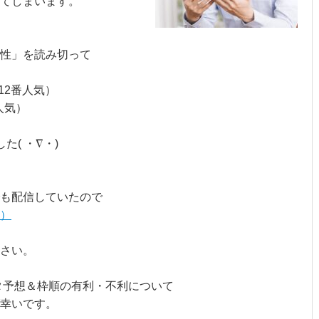
ってしまいます。
性」を読み切って
12番人気）
人気）
( ・∇・)
も配信していたので
）
さい。
ータ予想＆枠順の有利・不利について
幸いです。