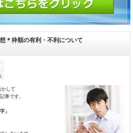
予想＊枠順の有利・不利について
活かして
記事です。
字」