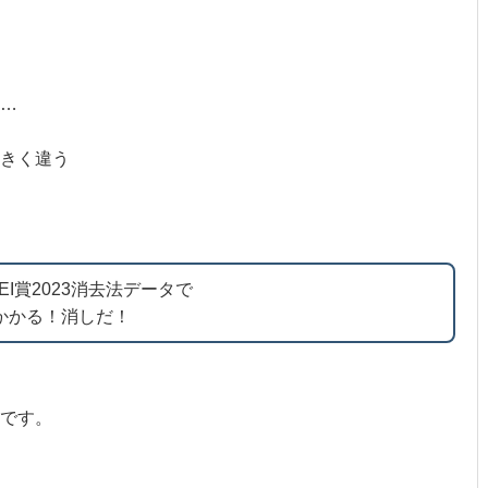
…
きく違う
KEI賞2023消去法データで
かかる！消しだ！
です。