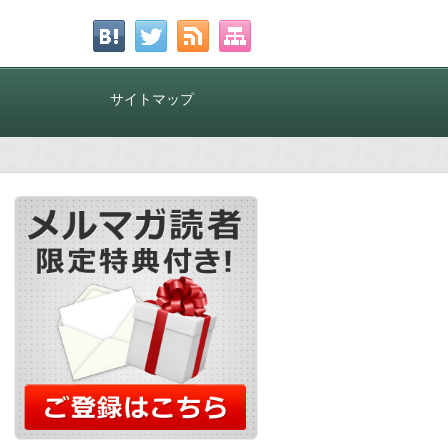
サイトマップ