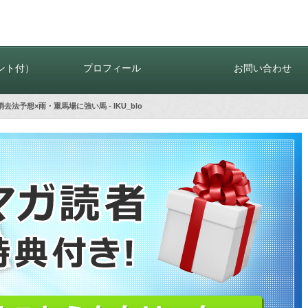
ント付）
プロフィール
お問い合わせ
3消去法予想×雨・重馬場に強い馬 - IKU_blo