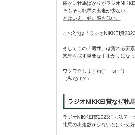
確かに牡馬ばかりがラジオNIKK
そもそも牝馬の出走が少ない。
とはいえ、好走率も低い。
この2点は「ラジオNIKKEI賞
そしてこの「適性」は荒れる要素
穴馬を探す重要な手掛かりにな
ワクワクしますね(｀・ω・´)
（私だけ？）
ラジオNIKKEI賞なぜ
ラジオNIKKEI賞2023消去法
牝馬の出走数が少ないとはいえ好