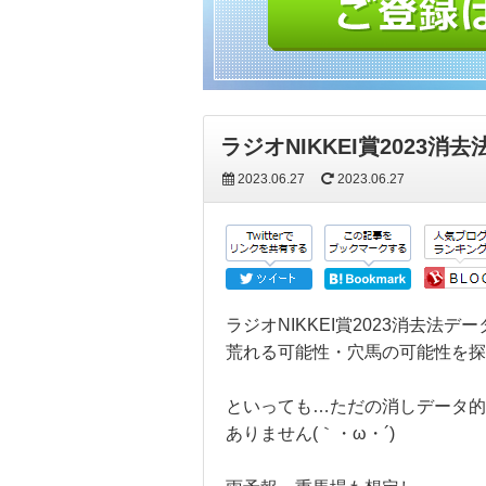
ラジオNIKKEI賞2023
2023.06.27
2023.06.27
ラジオNIKKEI賞2023消去法デ
荒れる可能性・穴馬の可能性を
といっても…ただの消しデータ的
ありません(｀・ω・´)