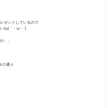
レゼントしているので
ね(｀・ω・´)
か。。
ータの通り