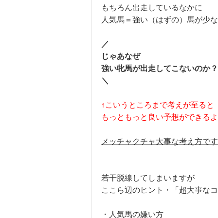
もちろん出走しているなかに
人気馬＝強い（はずの）馬が少な
／
じゃあなぜ
強い牝馬が出走してこないのか？
＼
↑こいうところまで考えが至ると
もっともっと良い予想ができるよ
メッチャクチャ大事な考え方です
若干脱線してしまいますが
ここら辺のヒント・「超大事なコ
・人気馬の嫌い方