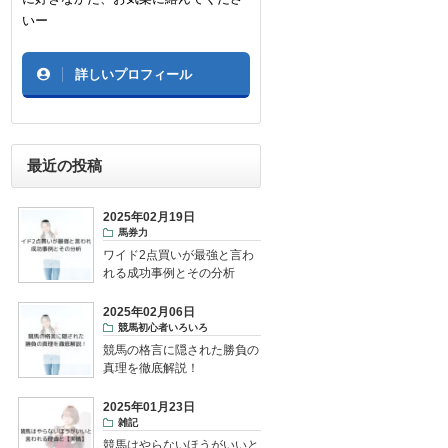
いー
詳しいプロフィール
最近の投稿
2025年02月19日
馬券力
ワイド2点買いが最強と言わ
れる成功事例とその分析
2025年02月06日
競馬初心者いろいろ
競馬の格言に隠された勝負の
真理を徹底解説！
2025年01月23日
雑記
競馬はやらないほうがいいと