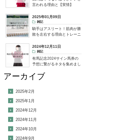
言われる理由と【実情】
2025年01月09日
雑記
騎手はアスリート！筋肉が勝
敗を左右する理由とトレーニ
ング法
2024年12月11日
雑記
有馬記念2024サイン馬券の
予想に繋がるネタを集めまし
た！
アーカイブ
2025年2月
2025年1月
2024年12月
2024年11月
2024年10月
2024年9月