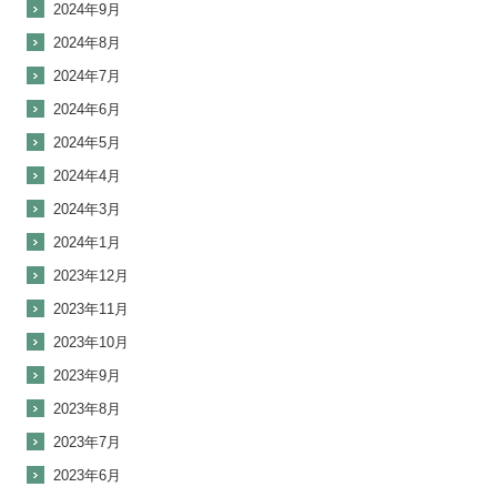
2024年9月
2024年8月
2024年7月
2024年6月
2024年5月
2024年4月
2024年3月
2024年1月
2023年12月
2023年11月
2023年10月
2023年9月
2023年8月
2023年7月
2023年6月