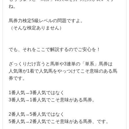
ね。
馬券力検定5級レベルの問題ですよ。
（そんな検定ありません）
でも、それをここで解説するのでご安心を！
ざっくりだけ言うと馬単や3連単の「単系」馬券は
人気薄が1着で人気馬をやっつけてこそ意味のある馬
券です。
1番人気→3番人気ではなく
3番人気→1番人気でこそ意味がある馬券。
2番人気→5番人気ではなく
5番人気→2番人気でこそ意味がある馬券、です。