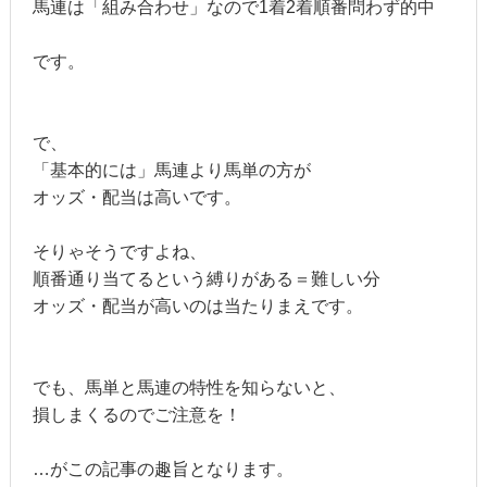
馬連は「組み合わせ」なので1着2着順番問わず的中
です。
で、
「基本的には」馬連より馬単の方が
オッズ・配当は高いです。
そりゃそうですよね、
順番通り当てるという縛りがある＝難しい分
オッズ・配当が高いのは当たりまえです。
でも、馬単と馬連の特性を知らないと、
損しまくるのでご注意を！
…がこの記事の趣旨となります。