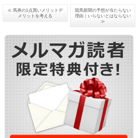
≪ 馬券の1点買いメリットデ
競馬新聞の予想が当たらない
メリットを考える
理由｜いらないとはならない
≫