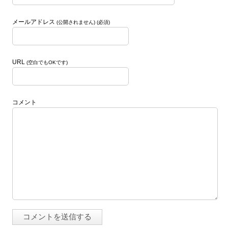
メールアドレス
(公開されません) (必須)
URL
(空白でもOKです)
コメント