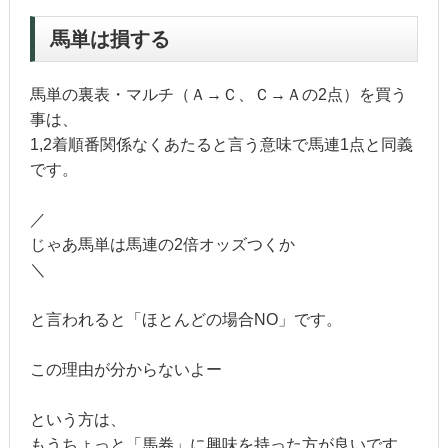
馬単は損する
馬単の裏表・マルチ（Ａ→Ｃ、Ｃ→Ａの2点）を買う
事は、
1,2着順番関係なくあたると言う意味で馬連1点と同義
です。
／
じゃあ馬単は馬連の2倍オッズつくか
＼
と言われると「ほとんどの場合NO」です。
この理由が分からないよー
という方は、
もうちょっと「馬券」に興味を持った方が良いです