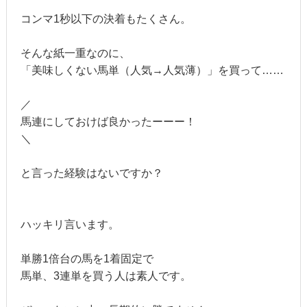
コンマ1秒以下の決着もたくさん。
そんな紙一重なのに、
「美味しくない馬単（人気→人気薄）」を買って……
／
馬連にしておけば良かったーーー！
＼
と言った経験はないですか？
ハッキリ言います。
単勝1倍台の馬を1着固定で
馬単、3連単を買う人は素人です。