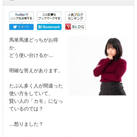
馬単馬連どっちがお得
か、
どう使い分けるか…
明確な答えがあります。
たぶん多く人が間違った
使い方をしていて、
賢い人の「カモ」になっ
ているのでは？
…怒りました？