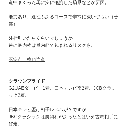
道中まくった馬に変に抵抗した騎乗などが要因。
能力あり、適性もあるコースで非常に嫌いづらい（苦
笑）
外枠引いたらくらいでしょうか。
逆に最内枠は最内枠で包まれるリスクも。
不安点：枠順注意
クラウンプライド
G2UAEダービー1着、日本テレビ盃2着、JCBクラシ
ック2着。
日本テレビ盃は相手レベルが？ですが
JBCクラシックは展開利があったとはいえ古馬相手に
好走。