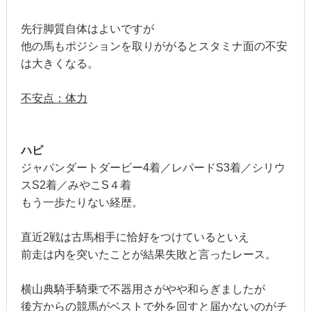
先行脚質自体はよいですが
他の馬もポジションを取りががるとスタミナ面の不安
は大きくなる。
不安点：体力
ハピ
ジャパンダートダービー4着／レパードS3着／シリウ
スS2着／みやこS４着
もう一歩たりない経歴。
直近2戦は古馬相手に恰好をつけているといえ
前走は内を突いたことが結果失敗と言ったレース。
横山典騎手騎乗で不器用さがやや和らぎましたが
後方からの競馬がベストで外を回すと届かないのがチ