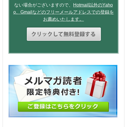
ない場合がございますので、
Hotmail以外のYaho
o、Gmailなどのフリーメールアドレスでの登録を
お薦めいたします。