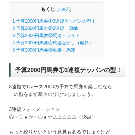
もくじ
[
非表示
]
1
予算2000円馬券①3連複テッパンの型！
2
予算2000円馬券②3連複一頭軸
3
予算2000円馬券③馬連＋ワイド
4
予算2000円馬券④馬連ながし（傾斜）
5
予算2000円馬券⑤単勝＋馬連
予算2000円馬券①3連複テッパンの型！
3連複で1レース2000の予算で馬券を楽しむなら
この型をまず基本のひとつしましょう。
3連複フォーメーション
◎～〇▲☆～〇▲☆△△△△△（18点）
もっと絞りたいという意見もあるでしょうけど