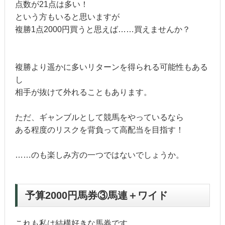
点数が21点は多い！
という方もいると思いますが
複勝1点2000円買うと思えば……買えませんか？
複勝より遥かに多いリターンを得られる可能性もある
し
相手が抜けて外れることもあります。
ただ、ギャンブルとして競馬をやっているなら
ある程度のリスクを背負って高配当を目指す！
……のも楽しみ方の一つではないでしょうか。
予算2000円馬券③馬連＋ワイド
これも私は結構好きな馬券です。