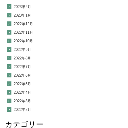
2023年2月
2023年1月
2022年12月
2022年11月
2022年10月
2022年9月
2022年8月
2022年7月
2022年6月
2022年5月
2022年4月
2022年3月
2022年2月
カテゴリー