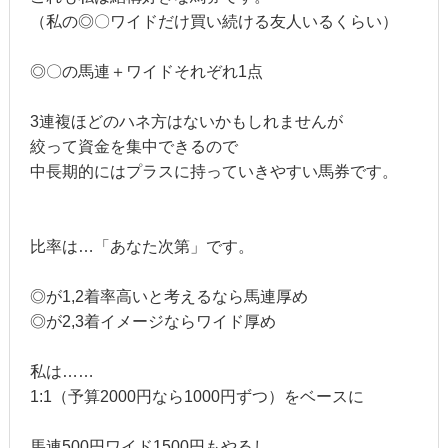
（私の◎〇ワイドだけ買い続ける友人いるくらい）
◎〇の馬連＋ワイドそれぞれ1点
3連複ほどのハネ方はないかもしれませんが
絞って資金を集中できるので
中長期的にはプラスに持っていきやすい馬券です。
比率は…「あなた次第」です。
◎が1,2着率高いと考えるなら馬連厚め
◎が2,3着イメージならワイド厚め
私は……
1:1（予算2000円なら1000円ずつ）をベースに
馬連500円ワイド1500円もやるし