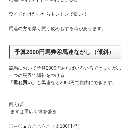
ワイドだけだったらトントンで良い！
馬連の方を厚く買う攻めもする時があります。
予算2000円馬券④馬連ながし（傾斜）
競馬において予算2000円あればいろいろできますが…
一つの馬券で傾斜をつける
「重ね買い」
も馬連なら2000円で自由にできます。
例えば
”まずは手広く網を張る”
◎～〇▲☆△△△△（＠100円×7）