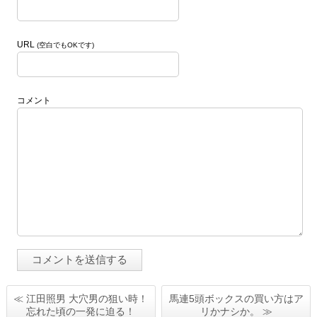
URL
(空白でもOKです)
コメント
≪ 江田照男 大穴男の狙い時！
馬連5頭ボックスの買い方はア
忘れた頃の一発に迫る！
リかナシか。 ≫