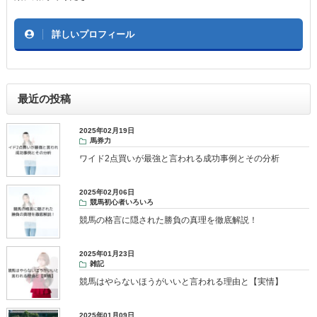
詳しいプロフィール
最近の投稿
2025年02月19日
馬券力
ワイド2点買いが最強と言われる成功事例とその分析
2025年02月06日
競馬初心者いろいろ
競馬の格言に隠された勝負の真理を徹底解説！
2025年01月23日
雑記
競馬はやらないほうがいいと言われる理由と【実情】
2025年01月09日