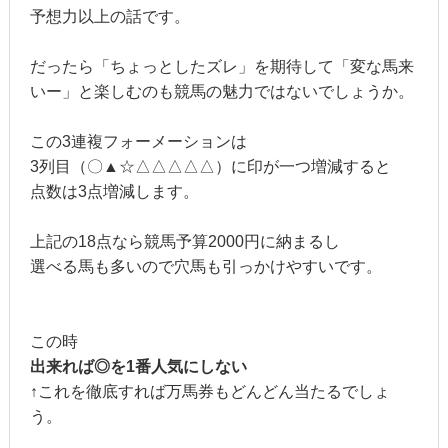
予想力以上の話です。
だったら「ちょっとしたズレ」を期待して「変な馬来
いー」と楽しむのも競馬の魅力ではないでしょうか。
この3連複フォーメーションは
3列目（〇▲☆△△△△△）に印が一つ増減すると
点数は3点増減します。
上記の18点なら競馬予算2000円に納まるし
選べる馬も多いので穴馬も引っかけやすいです。
この時
出来れば◎を1番人気にしない
↑これを徹底すれば万馬券もどんどん当たるでしょ
う。