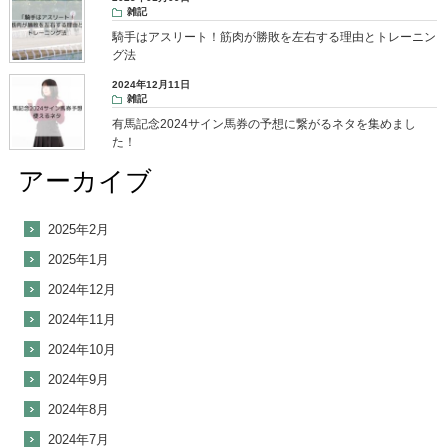
雑記
騎手はアスリート！筋肉が勝敗を左右する理由とトレーニン
グ法
2024年12月11日
雑記
有馬記念2024サイン馬券の予想に繋がるネタを集めまし
た！
アーカイブ
2025年2月
2025年1月
2024年12月
2024年11月
2024年10月
2024年9月
2024年8月
2024年7月