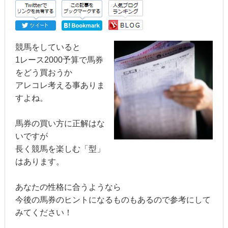
競馬をしていると
1レース2000予算で馬券
をどう買おうか
アレコレ考える事ありま
すよね。
馬券の買い方に正解はな
いですが
長く競馬を楽しむ「型」
はあります。
あなたの性格に合うようなら
今後の馬券のヒントになるものもあるので参考にして
みてください！