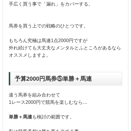
手広く買う事で「漏れ」をカバーする。
馬券を買う上での戦略のひとつです。
もちろん究極は馬連1点2000円ですが
外れ続けても大丈夫なメンタルとふところがあるなら
オススメしますよ。
予算2000円馬券⑤単勝＋馬連
違う馬券を組み合わせて
1レース2000円で競馬を楽しむなら…
単勝＋馬連
も検討の範囲です。