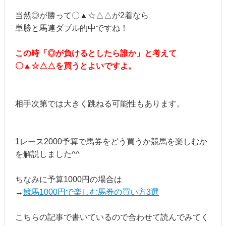
当然◎が勝って〇▲☆△△が2着なら
単勝と馬連ダブル的中ですね！
この時「◎が負けるとしたら誰か」と考えて
〇▲☆△△を買うとよいですよ。
相手次第では大きく跳ねる可能性もあります。
1レース2000予算で馬券をどう買うか競馬を楽しむか
を解説しました^^
ちなみに予算1000円の場合は
→
競馬1000円で楽しむ馬券の買い方3選
こちらの記事で書いているので合わせて読んでみてく