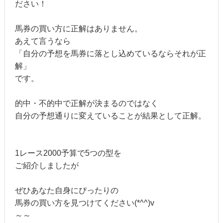
ださい！
馬券の買い方に正解はありません。
あえて言うなら
「自分の予想を馬券に落とし込めているならそれが正
解」
です。
的中・不的中で正解が決まるのではなく
自分の予想通りに変えていることが結果として正解。
1レース2000予算で5つの型を
ご紹介しましたが
ぜひあなた自身にぴったりの
馬券の買い方を見つけてください(*^^)v
～～